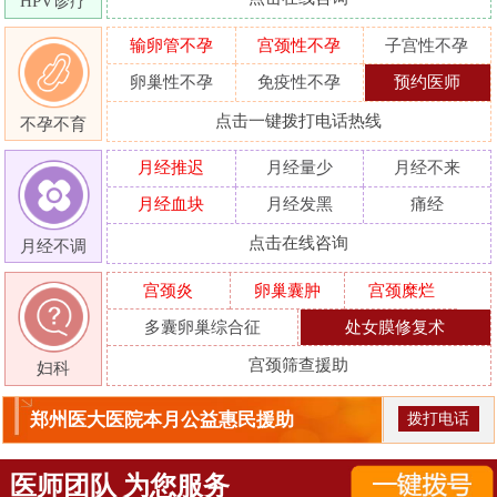
HPV诊疗
输卵管不孕
宫颈性不孕
子宫性不孕
卵巢性不孕
免疫性不孕
预约医师
点击一键拨打电话热线
不孕不育
月经推迟
月经量少
月经不来
月经血块
月经发黑
痛经
点击在线咨询
月经不调
宫颈炎
卵巢囊肿
宫颈糜烂
多囊卵巢综合征
处女膜修复术
宫颈筛查援助
妇科
郑州医大医院本月公益惠民援助
拨打电话
医师团队 为您服务