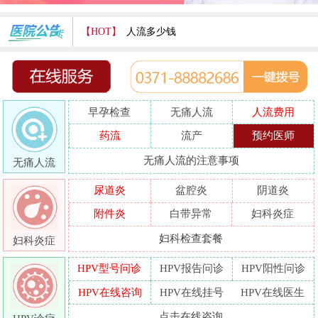
【HOT】
人流多少钱
打胎费用多少
人流医院哪家好
早孕检查
无痛人流
人流费用
哪家人流专业
药流
流产
预约医师
人流好的医院
无痛人流的注意事项
无痛人流
做人流哪里好
尿道炎
盆腔炎
阴道炎
附件炎
白带异常
妇科炎症
妇科检查套餐
妇科炎症
HPV型号问诊
HPV报告问诊
HPV阳性问诊
HPV在线咨询
HPV在线挂号
HPV在线医生
点击在线咨询