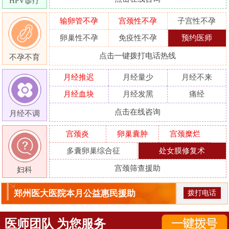
HPV诊疗
输卵管不孕
宫颈性不孕
子宫性不孕
卵巢性不孕
免疫性不孕
预约医师
点击一键拨打电话热线
不孕不育
月经推迟
月经量少
月经不来
月经血块
月经发黑
痛经
点击在线咨询
月经不调
宫颈炎
卵巢囊肿
宫颈糜烂
多囊卵巢综合征
处女膜修复术
宫颈筛查援助
妇科
郑州医大医院本月公益惠民援助
拨打电话
医师团队 为您服务