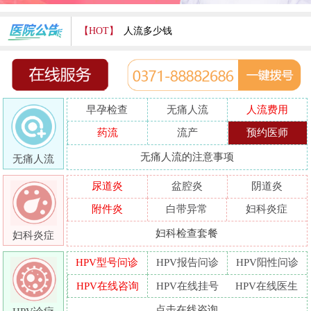
【HOT】
人流多少钱
打胎费用多少
人流医院哪家好
早孕检查
无痛人流
人流费用
哪家人流专业
药流
流产
预约医师
人流好的医院
无痛人流的注意事项
无痛人流
做人流哪里好
尿道炎
盆腔炎
阴道炎
附件炎
白带异常
妇科炎症
妇科检查套餐
妇科炎症
HPV型号问诊
HPV报告问诊
HPV阳性问诊
HPV在线咨询
HPV在线挂号
HPV在线医生
点击在线咨询