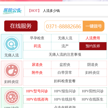
【HOT】
人流多少钱
打胎费用多少
人流医院哪家好
早孕检查
无痛人流
人流费用
哪家人流专业
药流
流产
预约医师
人流好的医院
无痛人流的注意事项
无痛人流
做人流哪里好
尿道炎
盆腔炎
阴道炎
附件炎
白带异常
妇科炎症
妇科检查套餐
妇科炎症
HPV型号问诊
HPV报告问诊
HPV阳性问诊
HPV在线咨询
HPV在线挂号
HPV在线医生
点击在线咨询