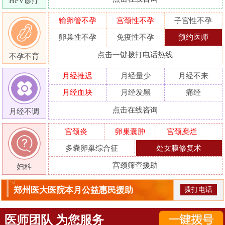
HPV诊疗
输卵管不孕
宫颈性不孕
子宫性不孕
卵巢性不孕
免疫性不孕
预约医师
点击一键拨打电话热线
不孕不育
月经推迟
月经量少
月经不来
月经血块
月经发黑
痛经
点击在线咨询
月经不调
宫颈炎
卵巢囊肿
宫颈糜烂
多囊卵巢综合征
处女膜修复术
宫颈筛查援助
妇科
郑州医大医院本月公益惠民援助
拨打电话
医师团队 为您服务