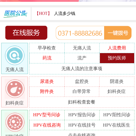
【HOT】
人流多少钱
打胎费用多少
人流医院哪家好
早孕检查
无痛人流
人流费用
哪家人流专业
药流
流产
预约医师
人流好的医院
无痛人流的注意事项
无痛人流
做人流哪里好
尿道炎
盆腔炎
阴道炎
附件炎
白带异常
妇科炎症
妇科检查套餐
妇科炎症
HPV型号问诊
HPV报告问诊
HPV阳性问诊
HPV在线咨询
HPV在线挂号
HPV在线医生
点击在线咨询