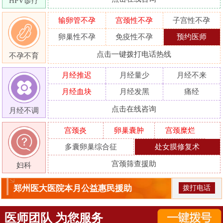
HPV诊疗
输卵管不孕
宫颈性不孕
子宫性不孕
卵巢性不孕
免疫性不孕
预约医师
点击一键拨打电话热线
不孕不育
月经推迟
月经量少
月经不来
月经血块
月经发黑
痛经
点击在线咨询
月经不调
宫颈炎
卵巢囊肿
宫颈糜烂
多囊卵巢综合征
处女膜修复术
宫颈筛查援助
妇科
郑州医大医院本月公益惠民援助
拨打电话
医师团队 为您服务