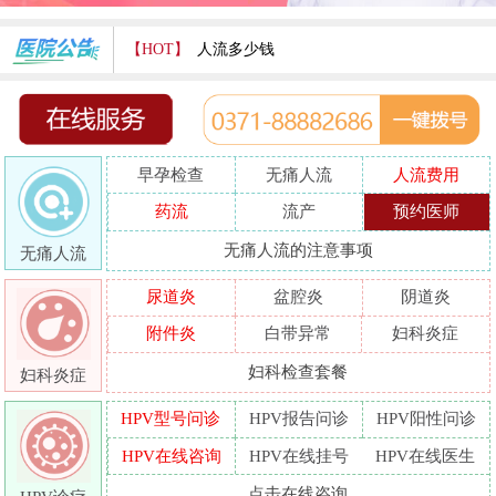
【HOT】
人流多少钱
打胎费用多少
人流医院哪家好
早孕检查
无痛人流
人流费用
哪家人流专业
药流
流产
预约医师
人流好的医院
无痛人流的注意事项
无痛人流
做人流哪里好
尿道炎
盆腔炎
阴道炎
附件炎
白带异常
妇科炎症
妇科检查套餐
妇科炎症
HPV型号问诊
HPV报告问诊
HPV阳性问诊
HPV在线咨询
HPV在线挂号
HPV在线医生
点击在线咨询