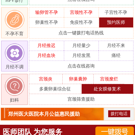
HPV诊疗
输卵管不孕
宫颈性不孕
子宫性不孕
卵巢性不孕
免疫性不孕
预约医师
点击一键拨打电话热线
不孕不育
月经推迟
月经量少
月经不来
月经血块
月经发黑
痛经
点击在线咨询
月经不调
宫颈炎
卵巢囊肿
宫颈糜烂
多囊卵巢综合征
处女膜修复术
宫颈筛查援助
妇科
郑州医大医院本月公益惠民援助
拨打电话
医师团队 为您服务