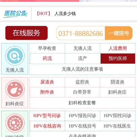
【HOT】
人流多少钱
打胎费用多少
人流医院哪家好
早孕检查
无痛人流
人流费用
哪家人流专业
药流
流产
预约医师
人流好的医院
无痛人流的注意事项
无痛人流
做人流哪里好
尿道炎
盆腔炎
阴道炎
附件炎
白带异常
妇科炎症
妇科检查套餐
妇科炎症
HPV型号问诊
HPV报告问诊
HPV阳性问诊
HPV在线咨询
HPV在线挂号
HPV在线医生
点击在线咨询