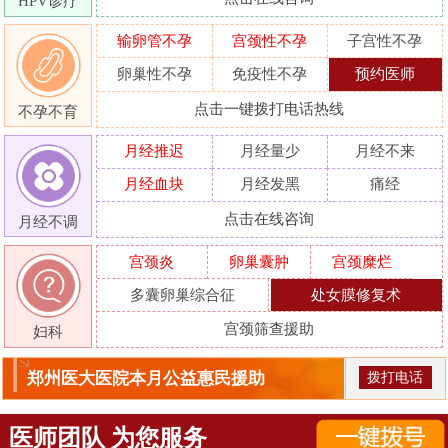
HPV诊疗
输卵管不孕
宫颈性不孕
子宫性不孕
卵巢性不孕
免疫性不孕
预约医师
点击一键拨打电话热线
不孕不育
月经推迟
月经量少
月经不来
月经血块
月经发黑
痛经
点击在线咨询
月经不调
宫颈炎
卵巢囊肿
宫颈糜烂
多囊卵巢综合征
处女膜修复术
宫颈筛查援助
妇科
郑州医大医院本月公益惠民援助
拨打电话
医师团队 为您服务