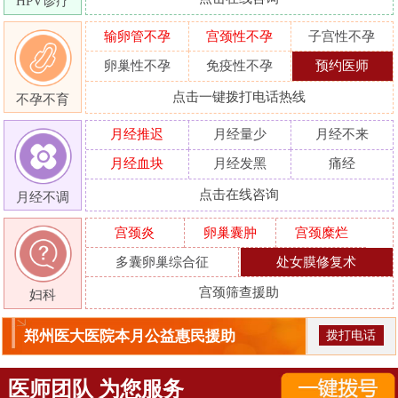
HPV诊疗
输卵管不孕
宫颈性不孕
子宫性不孕
卵巢性不孕
免疫性不孕
预约医师
点击一键拨打电话热线
不孕不育
月经推迟
月经量少
月经不来
月经血块
月经发黑
痛经
点击在线咨询
月经不调
宫颈炎
卵巢囊肿
宫颈糜烂
多囊卵巢综合征
处女膜修复术
宫颈筛查援助
妇科
郑州医大医院本月公益惠民援助
拨打电话
医师团队 为您服务