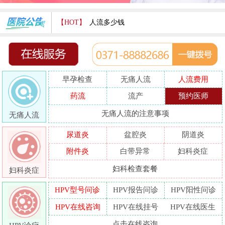
【HOT】
人流多少钱
打胎费用多少
人流医院哪家好
早孕检查
无痛人流
人流费用
哪家人流专业
药流
流产
预约医师
人流好的医院
无痛人流的注意事项
无痛人流
做人流哪里好
尿道炎
盆腔炎
阴道炎
附件炎
白带异常
妇科炎症
妇科检查套餐
妇科炎症
HPV型号问诊
HPV报告问诊
HPV阳性问诊
HPV在线咨询
HPV在线挂号
HPV在线医生
点击在线咨询