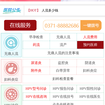
【HOT】
人流多少钱
打胎费用多少
人流医院哪家好
早孕检查
无痛人流
人流费用
哪家人流专业
药流
流产
预约医师
人流好的医院
无痛人流的注意事项
无痛人流
做人流哪里好
尿道炎
盆腔炎
阴道炎
附件炎
白带异常
妇科炎症
妇科检查套餐
妇科炎症
HPV型号问诊
HPV报告问诊
HPV阳性问诊
HPV在线咨询
HPV在线挂号
HPV在线医生
点击在线咨询