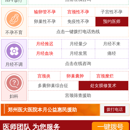
HPV诊疗
输卵管不孕
宫颈性不孕
子宫性不孕
卵巢性不孕
免疫性不孕
预约医师
点击一键拨打电话热线
不孕不育
月经推迟
月经量少
月经不来
月经血块
月经发黑
痛经
点击在线咨询
月经不调
宫颈炎
卵巢囊肿
宫颈糜烂
多囊卵巢综合征
处女膜修复术
宫颈筛查援助
妇科
郑州医大医院本月公益惠民援助
拨打电话
医师团队 为您服务