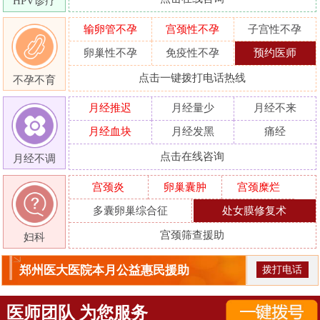
HPV诊疗
输卵管不孕
宫颈性不孕
子宫性不孕
卵巢性不孕
免疫性不孕
预约医师
点击一键拨打电话热线
不孕不育
月经推迟
月经量少
月经不来
月经血块
月经发黑
痛经
点击在线咨询
月经不调
宫颈炎
卵巢囊肿
宫颈糜烂
多囊卵巢综合征
处女膜修复术
宫颈筛查援助
妇科
郑州医大医院本月公益惠民援助
拨打电话
医师团队 为您服务