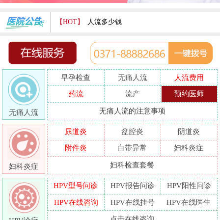
【HOT】
人流多少钱
打胎费用多少
人流医院哪家好
早孕检查
无痛人流
人流费用
哪家人流专业
药流
流产
预约医师
人流好的医院
无痛人流的注意事项
无痛人流
做人流哪里好
尿道炎
盆腔炎
阴道炎
附件炎
白带异常
妇科炎症
妇科检查套餐
妇科炎症
HPV型号问诊
HPV报告问诊
HPV阳性问诊
HPV在线咨询
HPV在线挂号
HPV在线医生
点击在线咨询