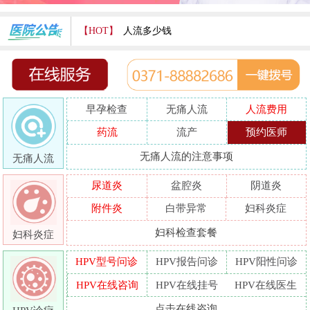
【HOT】
人流多少钱
打胎费用多少
人流医院哪家好
早孕检查
无痛人流
人流费用
哪家人流专业
药流
流产
预约医师
人流好的医院
无痛人流的注意事项
无痛人流
做人流哪里好
尿道炎
盆腔炎
阴道炎
附件炎
白带异常
妇科炎症
妇科检查套餐
妇科炎症
HPV型号问诊
HPV报告问诊
HPV阳性问诊
HPV在线咨询
HPV在线挂号
HPV在线医生
点击在线咨询