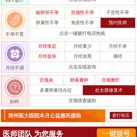
HPV诊疗
输卵管不孕
宫颈性不孕
子宫性不孕
卵巢性不孕
免疫性不孕
预约医师
点击一键拨打电话热线
不孕不育
月经推迟
月经量少
月经不来
月经血块
月经发黑
痛经
点击在线咨询
月经不调
宫颈炎
卵巢囊肿
宫颈糜烂
多囊卵巢综合征
处女膜修复术
宫颈筛查援助
妇科
郑州医大医院本月公益惠民援助
拨打电话
医师团队 为您服务