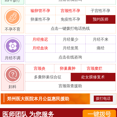
HPV诊疗
输卵管不孕
宫颈性不孕
子宫性不孕
卵巢性不孕
免疫性不孕
预约医师
点击一键拨打电话热线
不孕不育
月经推迟
月经量少
月经不来
月经血块
月经发黑
痛经
点击在线咨询
月经不调
宫颈炎
卵巢囊肿
宫颈糜烂
多囊卵巢综合征
处女膜修复术
宫颈筛查援助
妇科
郑州医大医院本月公益惠民援助
拨打电话
医师团队 为您服务