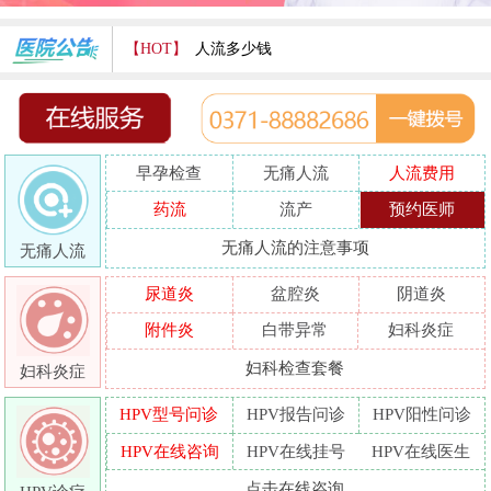
【HOT】
人流多少钱
打胎费用多少
人流医院哪家好
早孕检查
无痛人流
人流费用
哪家人流专业
药流
流产
预约医师
人流好的医院
无痛人流的注意事项
无痛人流
做人流哪里好
尿道炎
盆腔炎
阴道炎
附件炎
白带异常
妇科炎症
妇科检查套餐
妇科炎症
HPV型号问诊
HPV报告问诊
HPV阳性问诊
HPV在线咨询
HPV在线挂号
HPV在线医生
点击在线咨询