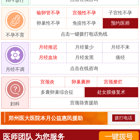
HPV诊疗
输卵管不孕
宫颈性不孕
子宫性不孕
卵巢性不孕
免疫性不孕
预约医师
点击一键拨打电话热线
不孕不育
月经推迟
月经量少
月经不来
月经血块
月经发黑
痛经
点击在线咨询
月经不调
宫颈炎
卵巢囊肿
宫颈糜烂
多囊卵巢综合征
处女膜修复术
宫颈筛查援助
妇科
郑州医大医院本月公益惠民援助
拨打电话
医师团队 为您服务