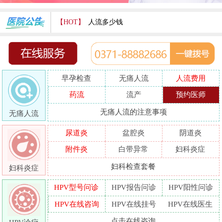
【HOT】
人流多少钱
打胎费用多少
人流医院哪家好
早孕检查
无痛人流
人流费用
哪家人流专业
药流
流产
预约医师
人流好的医院
无痛人流的注意事项
无痛人流
做人流哪里好
尿道炎
盆腔炎
阴道炎
附件炎
白带异常
妇科炎症
妇科检查套餐
妇科炎症
HPV型号问诊
HPV报告问诊
HPV阳性问诊
HPV在线咨询
HPV在线挂号
HPV在线医生
点击在线咨询