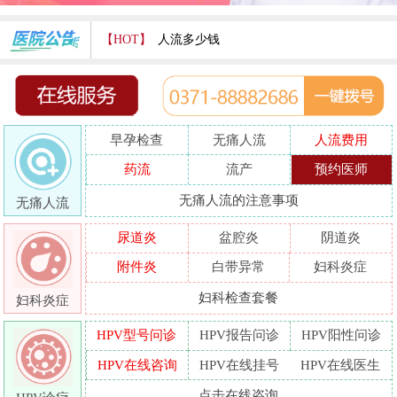
【HOT】
人流多少钱
打胎费用多少
人流医院哪家好
早孕检查
无痛人流
人流费用
哪家人流专业
药流
流产
预约医师
人流好的医院
无痛人流的注意事项
无痛人流
做人流哪里好
尿道炎
盆腔炎
阴道炎
附件炎
白带异常
妇科炎症
妇科检查套餐
妇科炎症
HPV型号问诊
HPV报告问诊
HPV阳性问诊
HPV在线咨询
HPV在线挂号
HPV在线医生
点击在线咨询