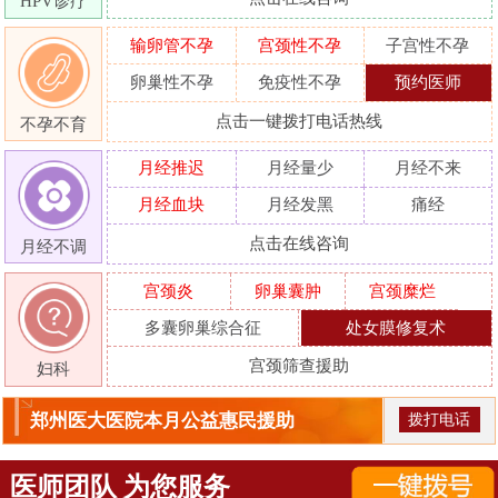
HPV诊疗
输卵管不孕
宫颈性不孕
子宫性不孕
卵巢性不孕
免疫性不孕
预约医师
点击一键拨打电话热线
不孕不育
月经推迟
月经量少
月经不来
月经血块
月经发黑
痛经
点击在线咨询
月经不调
宫颈炎
卵巢囊肿
宫颈糜烂
多囊卵巢综合征
处女膜修复术
宫颈筛查援助
妇科
郑州医大医院本月公益惠民援助
拨打电话
医师团队 为您服务