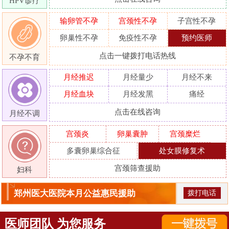
HPV诊疗
输卵管不孕
宫颈性不孕
子宫性不孕
卵巢性不孕
免疫性不孕
预约医师
点击一键拨打电话热线
不孕不育
月经推迟
月经量少
月经不来
月经血块
月经发黑
痛经
点击在线咨询
月经不调
宫颈炎
卵巢囊肿
宫颈糜烂
多囊卵巢综合征
处女膜修复术
宫颈筛查援助
妇科
郑州医大医院本月公益惠民援助
拨打电话
医师团队 为您服务