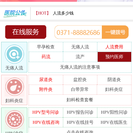
【HOT】
人流多少钱
打胎费用多少
人流医院哪家好
早孕检查
无痛人流
人流费用
哪家人流专业
药流
流产
预约医师
人流好的医院
无痛人流的注意事项
无痛人流
做人流哪里好
尿道炎
盆腔炎
阴道炎
附件炎
白带异常
妇科炎症
妇科检查套餐
妇科炎症
HPV型号问诊
HPV报告问诊
HPV阳性问诊
HPV在线咨询
HPV在线挂号
HPV在线医生
点击在线咨询