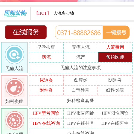
【HOT】
人流多少钱
打胎费用多少
人流医院哪家好
早孕检查
无痛人流
人流费用
哪家人流专业
药流
流产
预约医师
人流好的医院
无痛人流的注意事项
无痛人流
做人流哪里好
尿道炎
盆腔炎
阴道炎
附件炎
白带异常
妇科炎症
妇科检查套餐
妇科炎症
HPV型号问诊
HPV报告问诊
HPV阳性问诊
HPV在线咨询
HPV在线挂号
HPV在线医生
点击在线咨询