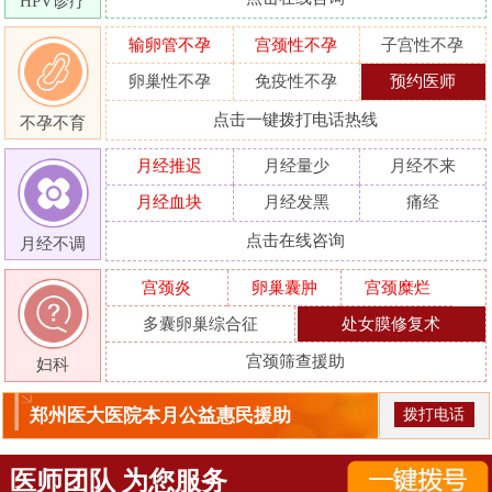
HPV诊疗
输卵管不孕
宫颈性不孕
子宫性不孕
卵巢性不孕
免疫性不孕
预约医师
点击一键拨打电话热线
不孕不育
月经推迟
月经量少
月经不来
月经血块
月经发黑
痛经
点击在线咨询
月经不调
宫颈炎
卵巢囊肿
宫颈糜烂
多囊卵巢综合征
处女膜修复术
宫颈筛查援助
妇科
郑州医大医院本月公益惠民援助
拨打电话
医师团队 为您服务