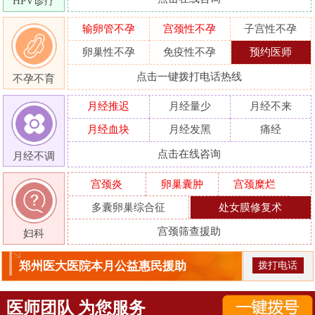
HPV诊疗
输卵管不孕
宫颈性不孕
子宫性不孕
卵巢性不孕
免疫性不孕
预约医师
点击一键拨打电话热线
不孕不育
月经推迟
月经量少
月经不来
月经血块
月经发黑
痛经
点击在线咨询
月经不调
宫颈炎
卵巢囊肿
宫颈糜烂
多囊卵巢综合征
处女膜修复术
宫颈筛查援助
妇科
郑州医大医院本月公益惠民援助
拨打电话
医师团队 为您服务