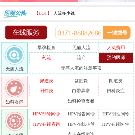
【HOT】
人流多少钱
打胎费用多少
人流医院哪家好
早孕检查
无痛人流
人流费用
哪家人流专业
药流
流产
预约医师
人流好的医院
无痛人流的注意事项
无痛人流
做人流哪里好
尿道炎
盆腔炎
阴道炎
附件炎
白带异常
妇科炎症
妇科检查套餐
妇科炎症
HPV型号问诊
HPV报告问诊
HPV阳性问诊
HPV在线咨询
HPV在线挂号
HPV在线医生
点击在线咨询